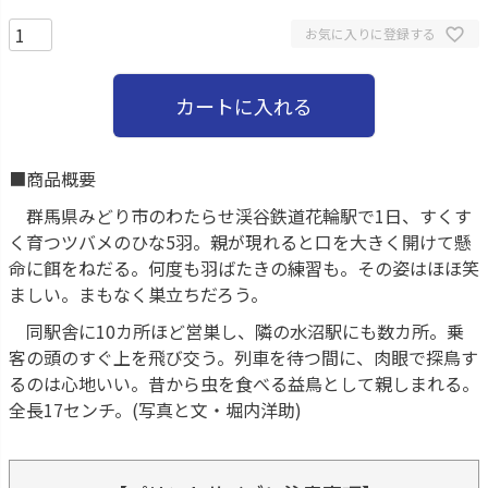
お気に入りに登録する
カートに入れる
■商品概要
群馬県みどり市のわたらせ渓谷鉄道花輪駅で1日、すくす
く育つツバメのひな5羽。親が現れると口を大きく開けて懸
命に餌をねだる。何度も羽ばたきの練習も。その姿はほほ笑
ましい。まもなく巣立ちだろう。
同駅舎に10カ所ほど営巣し、隣の水沼駅にも数カ所。乗
客の頭のすぐ上を飛び交う。列車を待つ間に、肉眼で探鳥す
るのは心地いい。昔から虫を食べる益鳥として親しまれる。
全長17センチ。(写真と文・堀内洋助)