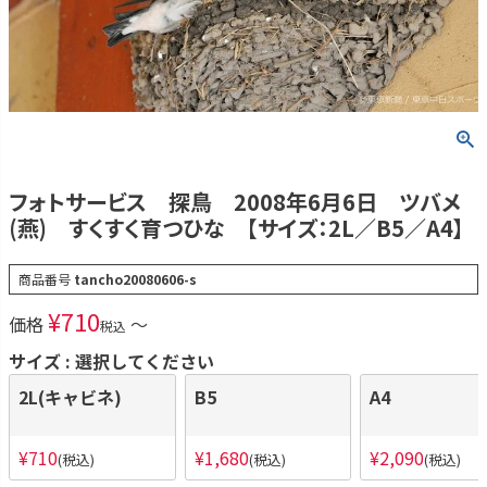
フォトサービス 探鳥 2008年6月6日 ツバメ
(燕) すくすく育つひな 【サイズ：2L／B5／A4】
商品番号
tancho20080606-s
¥
710
価格
〜
税込
サイズ
選択してください
2L(キャビネ)
B5
A4
¥
710
¥
1,680
¥
2,090
税込
税込
税込