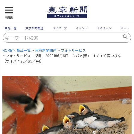
MENU
商品一覧
東京新聞関連
タイアップ
イベント
マイページ
カート
HOME
商品一覧
東京新聞関連
フォトサービス
フォトサービス 探鳥 2008年6月6日 ツバメ(燕) すくすく育つひな
【サイズ：2L／B5／A4】