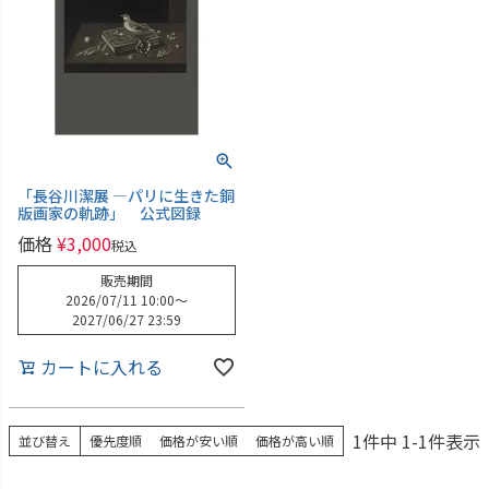
「長谷川潔展 ―パリに生きた銅
版画家の軌跡」 公式図録
価格
¥
3,000
税込
販売期間
2026/07/11 10:00
〜
2027/06/27 23:59
カートに入れる
1
件中
1
-
1
件表示
並び替え
優先度順
価格が安い順
価格が高い順