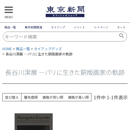
MENU
商品一覧
東京新聞関連
タイアップ
イベント
マイページ
カート
HOME
商品一覧
タイアップグッズ
長谷川潔展 ―パリに生きた銅版画家の軌跡
長谷川潔展 ―パリに生きた銅版画家の軌跡
1
件中
1
-
1
件表示
並び替え
優先度順
価格が安い順
価格が高い順