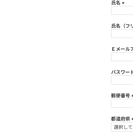
氏名
(
必
氏名（フ
須
)
Ｅメール
パスワー
郵便番号
(
都道府県
(