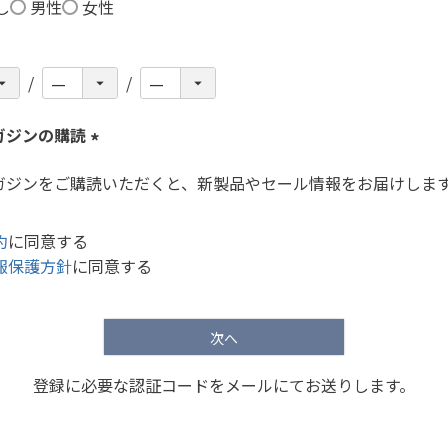
し
男性
女性
)
ガジンの購読
(
ガジンをご購読いただくと、新製品やセール情報をお届けしま
必
須
)
約
に同意する
報保護方針
に同意する
次へ
登録に必要な認証コードをメールにてお送りします。