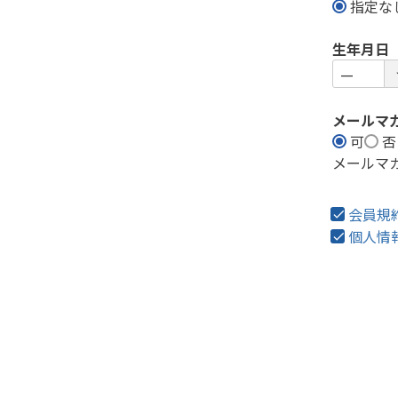
指定な
生年月日
メールマ
可
否
メールマ
会員規
個人情