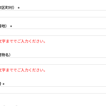
必
須
市区町村）
)
(
必
番地）
須
)
(
必
6文字まででご入力ください。
須
)
建物名）
6文字まででご入力ください。
号
(
必
須