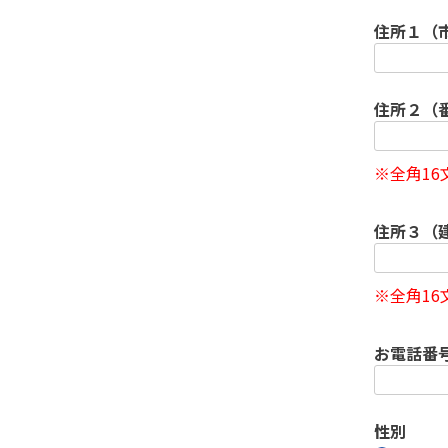
住所１（
住所２（
※全角1
住所３（
※全角1
お電話番
性別