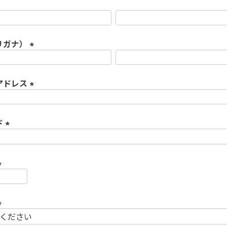
リガナ）
(
必
アドレス
須
)
(
必
ド
須
)
(
必
須
)
必
須
)