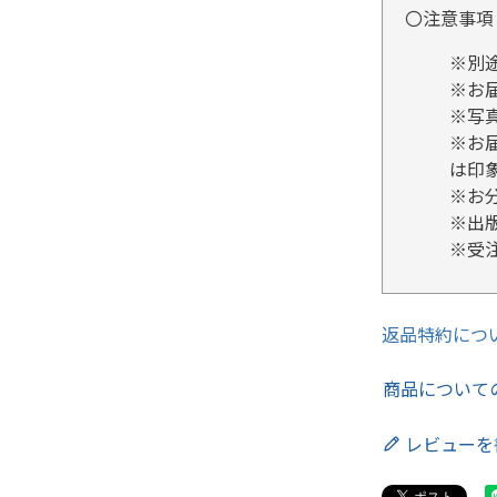
〇注意事項
※別
※お
※写
※お
は印
※お
※出
※受
返品特約につ
商品について
レビューを