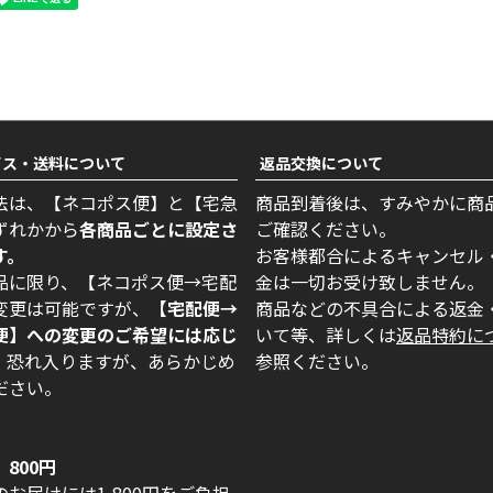
ビス・送料について
返品交換について
法は、【ネコポス便】と【宅急
商品到着後は、すみやかに商
ずれかから
各商品ごとに設定さ
ご確認ください。
す。
お客様都合によるキャンセル
品に限り、【ネコポス便→宅配
金は一切お受け致しません。
変更は可能ですが、
【宅配便→
商品などの不具合による返金
便】への変更のご希望には応じ
いて等、詳しくは
返品特約に
。
恐れ入りますが、あらかじめ
参照ください。
ださい。
800円