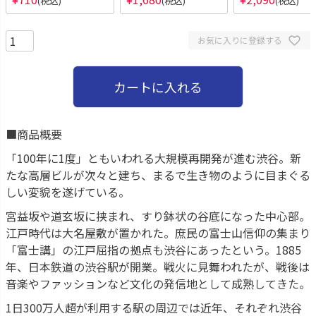
税込
税込
税込
お気に入りに登録する
カートに入れる
■商品概要
「100年に1度」ともいわれる大規模再開発が進む渋谷。新
たな高層ビルが次々と建ち、まるで生き物のように目まぐる
しい変貌を遂げている。
宮益坂や道玄坂に挟まれ、すり鉢状の谷底になった中心部。
江戸時代は大名屋敷が置かれた。庶民の富士山信仰の集まり
「富士講」の江戸屈指の拠点も渋谷にあったという。1885
年、日本鉄道の渋谷駅が開業。戦火に見舞われたが、戦後は
音楽やファッションなど文化の発信地として成熟してきた。
1日300万人超が利用する駅の周辺では近年、それぞれ渋谷