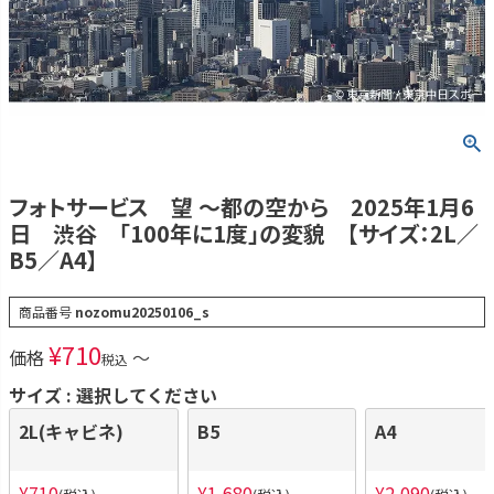
フォトサービス 望 ～都の空から 2025年1月6
日 渋谷 「100年に1度」の変貌 【サイズ：2L／
B5／A4】
商品番号
nozomu20250106_s
¥
710
価格
〜
税込
サイズ
選択してください
2L(キャビネ)
B5
A4
¥
710
¥
1,680
¥
2,090