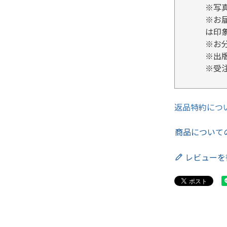
※写
※お
は印
※お
※出
※受
返品特約につ
商品について
レビューを