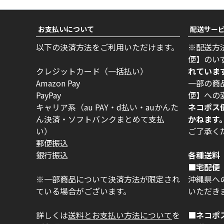
お支払いについて
配送サー
以下の決済方法をご利用いただけます。
※配送方
便】のい
クレジットカード（一括払い）
れていま
Amazon Pay
一部の商
PayPay
便】への
キャリア系（au PAY・d払い・auかんた
ネコポス
ん決済・ソフトバンクまとめて支払
かねます
い）
ご了承く
郵便振込
銀行振込
各種送料
■宅配便 
※一部商品について決済方法が限定され
沖縄県への
ている場合がございます。
いただき
詳しくは
送料とお支払い方法について
を
■ネコポ