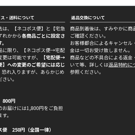
ビス・送料について
返品交換について
法は、【ネコポス便】と【宅急
商品到着後は、すみやかに商
ずれかから
各商品ごとに設定さ
ご確認ください。
す。
お客様都合によるキャンセル
品に限り、【ネコポス便→宅配
金は一切お受け致しません。
変更は可能ですが、
【宅配便→
商品などの不具合による返金
便】への変更のご希望には応じ
いて等、詳しくは
返品特約に
。
恐れ入りますが、あらかじめ
参照ください。
ださい。
800円
お届けには1,800円をご負担
ます。
ス便 250円（全国一律）