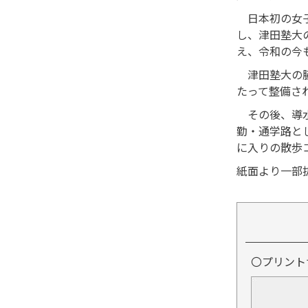
日本初の女子
し、津田塾大
え、令和の今
津田塾大の脇
たって整備さ
その後、導水
勤・通学路と
に入りの散歩
紙面より一部抜
〇プリント