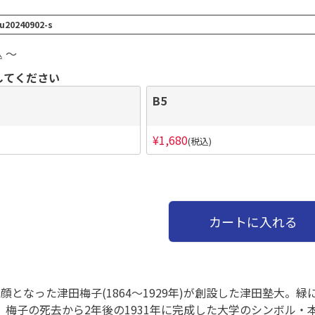
u20240902-s
〜
込
してください
B5
¥
1,680
税込
カートに入れる
顔となった津田梅子(1864～1929年)が創設した津田塾大
。梅子の死去から2年後の1931年に完成した大学のシンボル・