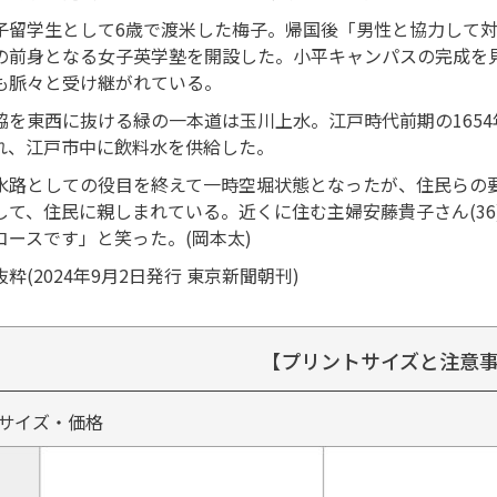
留学生として6歳で渡米した梅子。帰国後「男性と協力して対
の前身となる女子英学塾を開設した。小平キャンパスの完成を
も脈々と受け継がれている。
を東西に抜ける緑の一本道は玉川上水。江戸時代前期の1654
れ、江戸市中に飲料水を供給した。
路としての役目を終えて一時空堀状態となったが、住民らの要
して、住民に親しまれている。近くに住む主婦安藤貴子さん(3
コースです」と笑った。(岡本太)
粋(2024年9月2日発行 東京新聞朝刊)
【プリントサイズと注意
サイズ・価格