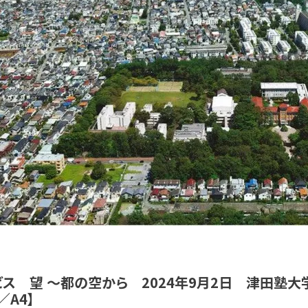
ビス 望 ～都の空から 2024年9月2日 津田塾大
／A4】