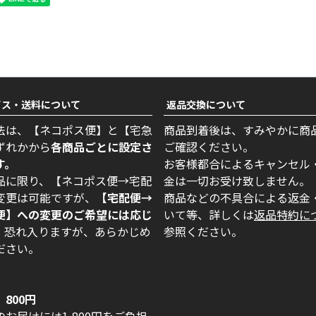
ビス・送料について
返品交換について
法は、【ネコポス便】と【宅急
商品到着後は、すみやかに商
ずれかから
各商品ごとに設定さ
ご確認ください。
す。
お客様都合によるキャンセル
品に限り、【ネコポス便→宅配
金は一切お受け致しません。
変更は可能ですが、
【宅配便→
商品などの不具合による返金
便】への変更のご希望には応じ
いて等、詳しくは
返品特約に
。
恐れ入りますが、あらかじめ
参照ください。
ださい。
800円