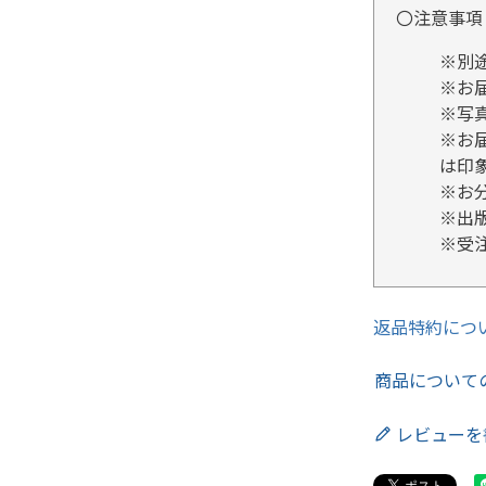
〇注意事項
※別
※お
※写
※お
は印
※お
※出
※受
返品特約につ
商品について
レビューを