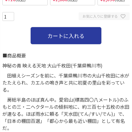
お気に入りに登録する
カートに入れる
■商品概要
神秘の青 映える天地 大山千枚田(千葉県鴨川市)
田植えシーズンを前に、千葉県鴨川市の大山千枚田に水が
たたえられ、カエルの鳴き声と共に初夏の里山を彩ってい
る。
房総半島のほぼ真ん中。愛宕山(標高四〇八メートル)のふ
もとの三・二ヘクタールの傾斜地に、約三百七十五枚の水田
が連なる。ほぼ雨水に頼る「天水田(てん/すい/でん)」で、
「日本の棚田百選」「都心から最も近い棚田」として有名
だ。