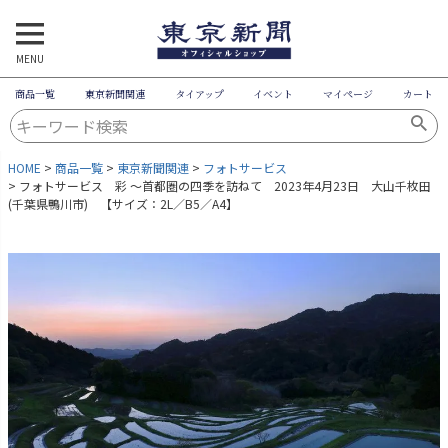
MENU
商品一覧
東京新聞関連
タイアップ
イベント
マイページ
カート
HOME
商品一覧
東京新聞関連
フォトサービス
フォトサービス 彩 ～首都圏の四季を訪ねて 2023年4月23日 大山千枚田
(千葉県鴨川市) 【サイズ：2L／B5／A4】