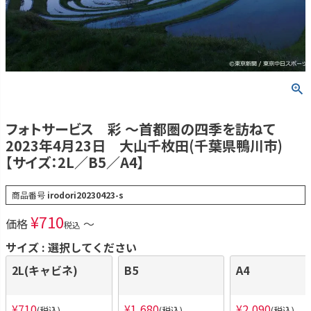
フォトサービス 彩 ～首都圏の四季を訪ねて
2023年4月23日 大山千枚田(千葉県鴨川市)
【サイズ：2L／B5／A4】
商品番号
irodori20230423-s
¥
710
価格
〜
税込
サイズ
選択してください
2L(キャビネ)
B5
A4
¥
710
¥
1,680
¥
2,090
税込
税込
税込