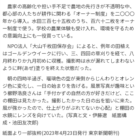
農家の高齢化や担い手不足で農地の先行きが不透明な中、
都心部の人たちが耕作に関わる「オーナー制度」を二〇〇〇
年から導入。水田三百七十五枚のうち、百六十二枚をオーナ
ー制度で使う。学校の農業体験も受け入れ、環境を守るため
の意識向上にも一役買っている。
NPO法人「大山千枚田保存会」によると、例年の田植え
はゴールデンウイークに行い、三、四回の草刈りを経て、八
月終わりか九月初めに収穫。撮影時は水が漏れてしまわない
ように畔(あぜ)塗りを終えた状態だった。
朝の四時半過ぎ、瑠璃色の空が東側からじんわりとオレン
ジ色に変化し、一日の始まりを告げる。風景写真が趣味とい
う櫛野浩良さんは「手付かずの自然の方が好きだけど、ここ
の棚田は見たかった。撮影したかった日の出を狙いに来た。
風が強かったので、仕上がりがぶれてないか心配」と棚田の
水鏡にレンズを向けていた。(写真と文・伊藤遼 紙面構
成・池田友次郎)
紙面より一部抜粋(2023年4月23日発行 東京新聞朝刊)