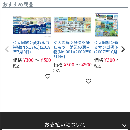
おすすめ商品
＜大図解＞変わる海
＜大図解＞発見を楽
＜大図解＞悲鳴上
岸線(No.1361)(2018
しもう 浜辺の漂着
るサンゴ礁(No.806
年7月8日)
物(No.901)(2009年8
(2007年10月7日)
月9日)
価格
¥
300
〜
¥
500
価格
¥
300
〜
¥
50
価格
¥
300
〜
¥
500
税込
税込
税込
お支払いについて