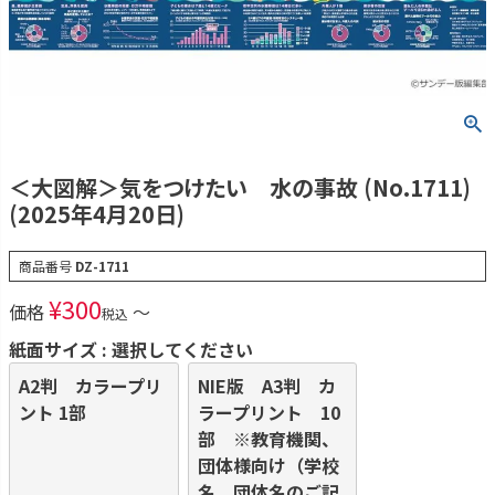
＜大図解＞気をつけたい 水の事故 (No.1711)
(2025年4月20日)
商品番号
DZ-1711
¥
300
価格
〜
税込
紙面サイズ
選択してください
A2判 カラープリ
NIE版 A3判 カ
ント 1部
ラープリント 10
部 ※教育機関、
団体様向け（学校
名、団体名のご記