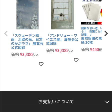
便利な使い道、いろい
ろ！ 新聞になれなかっ
新聞！？
「スウェーデン絵
「アンドリュー・ワ
東京新聞の無地新
画 北欧の光、日常
イエス展」 展覧会公
紙 30枚
のかがやき」 展覧会
式図録
公式図録
価格
¥
450
価格
¥
3,300
税込
税込
価格
¥
3,300
税込
お支払いについて