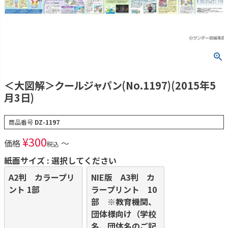
＜大図解＞クールジャパン(No.1197)(2015年5
月3日)
商品番号
DZ-1197
¥
300
価格
〜
税込
紙面サイズ
選択してください
A2判 カラープリ
NIE版 A3判 カ
ント 1部
ラープリント 10
部 ※教育機関、
団体様向け（学校
名、団体名のご記