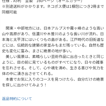
仕様：A5判 並製 160ページ（オールカラー）
※別途送料がかかります。ネコポス便は1梱包につき2冊まで
同梱可能
関東・中部地方には、日本アルプスや霧ヶ峰のような高い
山や高原があり、信濃川や木曽川のような長い川が流れ、日
本海と太平洋にはいくつもの島がある。江戸時代の旧街道な
どには、伝統的な建築の家並みもまだ残っている。自然も歴
史も変化に富み、まさに絶景の地が多い。
美しい風景は、素晴らしい芸術作品に出合ったときと同じ
ように、目の前に見ているものがすべてになり、日々の雑事
を忘れさせる。そして、心や魂を清め、生きる喜びや気力を
体の中に湧き出させてくれる。
本書でお気に入りのコースを見つけたら、自分だけの絶景
を探しに出かけてみよう！
返品特約について