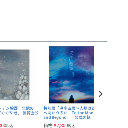
ーデン絵画 北欧の
特別展「深宇宙展～人類はどこ
のかがやき」 展覧会公
へ向かうのか To the Moon
and Beyond」 公式図録
300
価格
¥
2,800
税込
税込