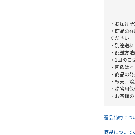
・お届け予
・商品の在
ください。
・別途送料
・配送方法
・1回のご
・画像はイ
・商品の発
・転売、譲
・贈答用包
・お客様の
返品特約につ
商品について