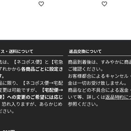
ビス・送料について
返品交換について
法は、【ネコポス便】と【宅急
商品到着後は、すみやかに商
ずれかから
各商品ごとに設定さ
ご確認ください。
す。
お客様都合によるキャンセル
品に限り、【ネコポス便→宅配
金は一切お受け致しません。
変更は可能ですが、
【宅配便→
商品などの不具合による返金
便】への変更のご希望には応じ
いて等、詳しくは
返品特約に
。
恐れ入りますが、あらかじめ
参照ください。
ださい。