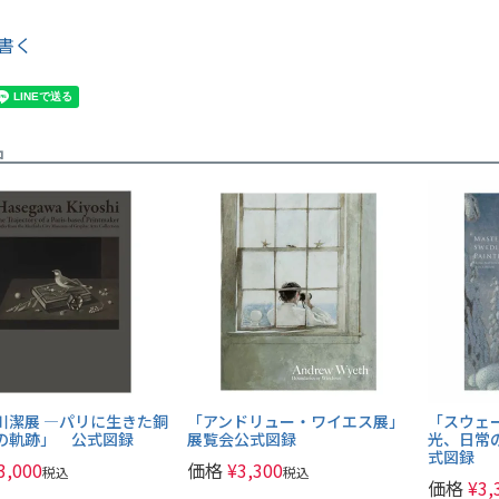
書く
品
川潔展 ―パリに生きた銅
「アンドリュー・ワイエス展」
「スウェ
の軌跡」 公式図録
展覧会公式図録
光、日常
式図録
3,000
価格
¥
3,300
税込
税込
価格
¥
3,