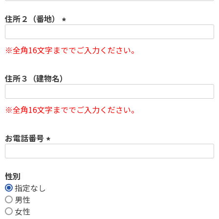
必
住所２（番地）
須
)
(
必
※全角16文字まででご入力ください。
須
)
住所３（建物名）
※全角16文字まででご入力ください。
お電話番号
(
必
性別
須
指定なし
)
男性
女性