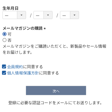
生年月日
メールマガジンの購読
可
(
否
必
メールマガジンをご購読いただくと、新製品やセール情報
須
をお届けします。
)
会員規約
に同意する
個人情報保護方針
に同意する
次へ
登録に必要な認証コードをメールにてお送りします。