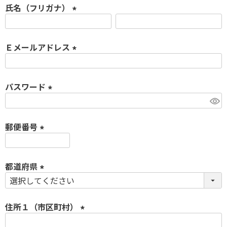
氏名（フリガナ）
須
)
(
必
Ｅメールアドレス
須
)
(
必
パスワード
須
)
(
必
郵便番号
須
)
(
必
都道府県
須
)
(
必
須
住所１（市区町村）
)
(