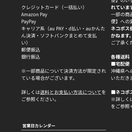
クレジットカード（一括払い）
れていま
Amazon Pay
一部の商
PayPay
便】への
キャリア系（au PAY・d払い・auかんた
ネコポス
ん決済・ソフトバンクまとめて支払
かねます
い）
ご了承く
郵便振込
銀行振込
各種送料
■宅配便 
※一部商品について決済方法が限定され
沖縄県への
ている場合がございます。
いただき
詳しくは
送料とお支払い方法について
を
■ネコポ
ご参照ください。
※詳しく
をご参照
営業日カレンダー