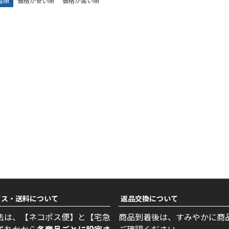
度順
価格が安い順
価格が高い順
ビス・送料について
返品交換について
法は、【ネコポス便】と【宅急
商品到着後は、すみやかに商
ずれかから
各商品ごとに設定さ
ご確認ください。