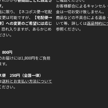
す。
お客様都合によるキャンセル
品に限り、【ネコポス便→宅配
金は一切お受け致しません。
変更は可能ですが、
【宅配便→
商品などの不具合による返金
便】への変更のご希望には応じ
いて等、詳しくは
返品特約に
。
恐れ入りますが、あらかじめ
参照ください。
ださい。
800円
お届けには1,800円をご負担
ます。
ス便 250円（全国一律）
は
送料とお支払い方法について
ください。