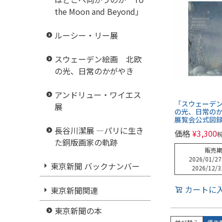
the Moon and Beyond」
ルーシー・リー展
スウェーデン絵画 北欧
の光、日常のかがやき
アンドリュー・ワイエス
「スウェーデ
展
の光、日常の
展覧会公式図
長谷川潔展 ―パリに生き
価格
¥
3,300
た銅版画家の軌跡
販売
2026/01/27
東京新聞 バックナンバー
2026/12/3
カートに
東京新聞関連
東京新聞の本