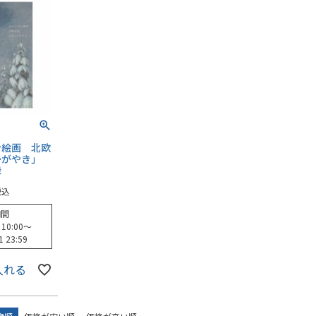
ン絵画 北欧
かがやき」
録
税込
期間
 10:00
〜
1 23:59
入れる