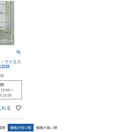
ー・ワイエス
式図録
税込
期間
 10:00
〜
6 23:59
入れる
度順
価格が安い順
価格が高い順