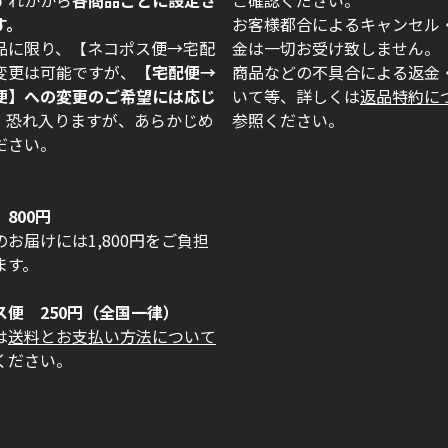
す。
お客様都合によるキャンセル
品に限り、【ネコポス便→宅配
金は一切お受け致しません。
変更は可能ですが、
【宅配便→
商品などの不具合による返金
便】への変更のご希望には応じ
いて等、詳しくは
返品特約に
。
恐れ入りますが、あらかじめ
参照ください。
ださい。
800円
お届けには1,800円をご負担
ます。
ス便 250円（全国一律）
は
送料とお支払い方法について
ください。