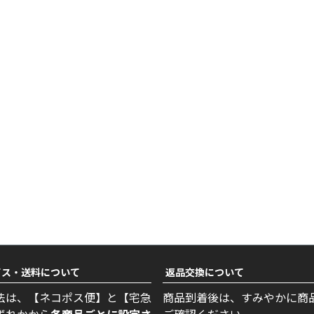
ビス・送料について
返品交換について
法は、【ネコポス便】と【宅急
商品到着後は、すみやかに商
ずれかから
各商品ごとに設定さ
ご確認ください。