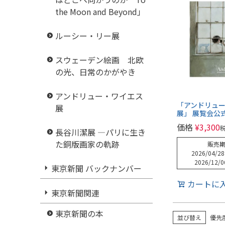
the Moon and Beyond」
ルーシー・リー展
スウェーデン絵画 北欧
の光、日常のかがやき
アンドリュー・ワイエス
「アンドリュ
展
展」 展覧会公
価格
¥
3,300
長谷川潔展 ―パリに生き
た銅版画家の軌跡
販売
2026/04/28
2026/12/0
東京新聞 バックナンバー
カートに
東京新聞関連
東京新聞の本
並び替え
優先