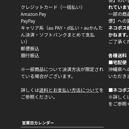
クレジットカード（一括払い）
れていま
Amazon Pay
一部の商
PayPay
便】への
キャリア系（au PAY・d払い・auかんた
ネコポス
ん決済・ソフトバンクまとめて支払
かねます
い）
ご了承く
郵便振込
銀行振込
各種送料
■宅配便 
※一部商品について決済方法が限定され
沖縄県への
ている場合がございます。
いただき
詳しくは
送料とお支払い方法について
を
■ネコポ
ご参照ください。
※詳しく
をご参照
営業日カレンダー